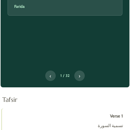
‹
›
2 / 32
Tafsir
Verse 1
تسمية السورة