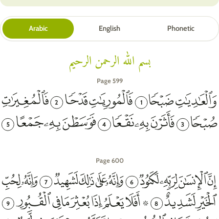
Arabic
English
Phonetic
بسم الله الرحمن الرحيم
Page 599
2
1
5
4
3
Page 600
7
6
9
8