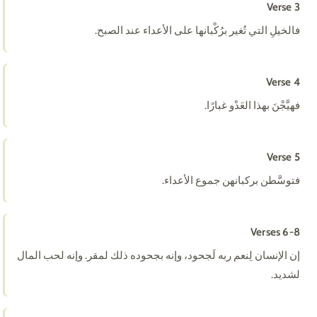
Verse 3
فالخيلِ التي تُغير برُكْبانها على الأعداء عند الصبح.
Verse 4
فهيَّجْنَ بهذا العَدْو غبارًا.
Verse 5
فتوسَّطن بركبانهن جموع الأعداء.
Verses 6-8
إن الإنسان لِنعم ربه لَجحود، وإنه بجحوده ذلك لمقر. وإنه لحب المال
لشديد.