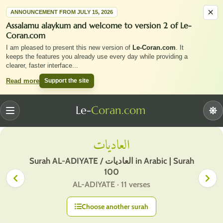
×
ANNOUNCEMENT FROM JULY 15, 2026
Assalamu alaykum and welcome to version 2 of Le-
Coran.com
I am pleased to present this new version of
Le-Coran.com
. It
keeps the features you already use every day while providing a
clearer, faster interface
...
Support the site
Read more
Le-
Coran.com
Menu
العاديات
Surah AL-ADIYATE / العاديات in Arabic | Surah
100
AL-ADIYATE · 11 verses
Choose another surah