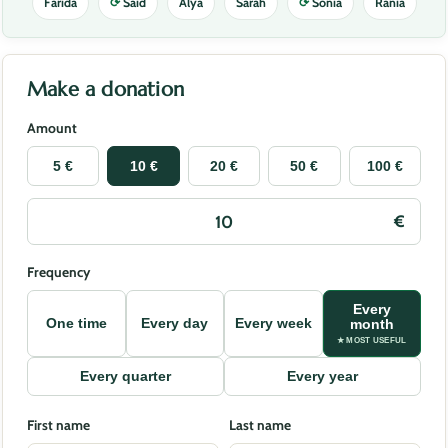
Farida
⟳
Said
Alya
Sarah
⟳
Sonia
Rania
Make a donation
Amount
5 €
10 €
20 €
50 €
100 €
Frequency
Every
One time
Every day
Every week
month
★ MOST USEFUL
Every quarter
Every year
First name
Last name