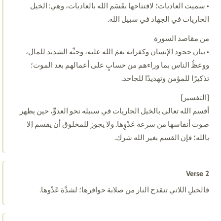
• سميت العاديات؛ لافتتاحها بقَسَم الله بالعاديات، وهي: الخيل
الجاريات في الجهاد في سبيل الله.
من مقاصد السورة
• بيان جحود الإنسان وكفرانه نعمَ الله عليه، وحبِّه الشديد للمال،
ووعظُ الناس بما وراءهم من حسابٍ على أعمالهم بعد الموت؛
تذكيرًا للمؤمن وتهديدًا للجاحد.
[التفسير]
أقسم الله تعالى بالخيل الجاريات في سبيله نحو العدوِّ، حين يظهر
صوت أنفاسها من سرعة عَدْوِها. ولا يجوز للمخلوق أن يقسم إلا
بالله؛ فإن القسم بغير الله شرك.
Verse 2
فالخيلِ اللاتي تنقدح النار من صلابة حوافرها؛ لشدَّة عَدْوها.