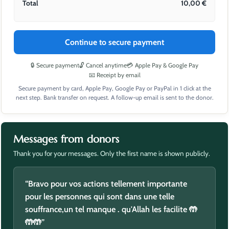
Total
10,00
€
Continue to secure payment
🔒 Secure payment
🔓 Cancel anytime
💳 Apple Pay & Google Pay
📧 Receipt by email
Secure payment by card, Apple Pay, Google Pay or PayPal in 1 click at the
next step. Bank transfer on request. A follow-up email is sent to the donor.
Messages from donors
Thank you for your messages. Only the first name is shown publicly.
“Baraka Allah ou fikoum”
Said