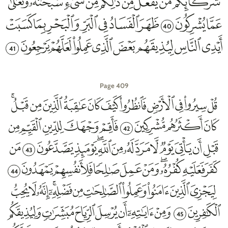
40
41
Page 409
42
43
44
45