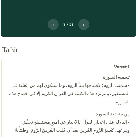
‹
›
2 / 32
Tafsir
Verset 1
تسمية السورة
• سميت الروم؛ لافتتاحها بنبأ الروم، وما سيكون لهم من الغلبة في
المستقبل، ولم ترد هذه الكلمة في القرآن الكريم إلا في افتتاح هذه
السورة.
من مقاصد السورة
• الدلالة على إعجاز القرآن بالإخبار عن أمورٍ مستقبلةٍ تحقَّق
وقوعها، كغَلَبةِ الرُّومِ الفُرسَ بعدَ أن غَلَبت الفُرسُ الرُّومَ، وطَمْأَنةُ