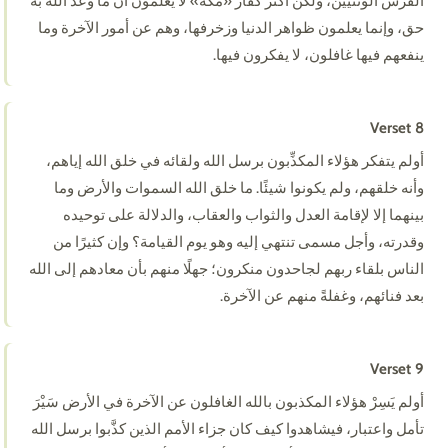
الفرس الوثنيين، ولكن أكثر كفار «مكة» لا يعلمون أن ما وعد الله به
حق، وإنما يعلمون ظواهر الدنيا وزخرفها، وهم عن أمور الآخرة وما
ينفعهم فيها غافلون، لا يفكرون فيها.
Verset 8
أولم يتفكر هؤلاء المكذِّبون برسل الله ولقائه في خلق الله إياهم،
وأنه خلقهم، ولم يكونوا شيئًا. ما خلق الله السموات والأرض وما
بينهما إلا لإقامة العدل والثواب والعقاب، والدلالة على توحيده
وقدرته، وأجل مسمى تنتهي إليه وهو يوم القيامة؟ وإن كثيرًا من
الناس بلقاء ربهم لجاحدون منكرون؛ جهلًا منهم بأن معادهم إلى الله
بعد فنائهم، وغفلةً منهم عن الآخرة.
Verset 9
أولم يَسِرْ هؤلاء المكذبون بالله الغافلون عن الآخرة في الأرض سَيْرَ
تأمل واعتبار، فيشاهدوا كيف كان جزاء الأمم الذين كذَّبوا برسل الله