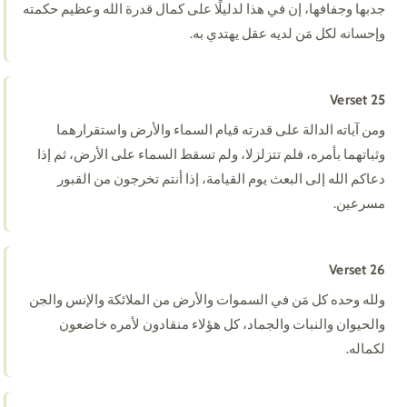
جدبها وجفافها، إن في هذا لدليلًا على كمال قدرة الله وعظيم حكمته
وإحسانه لكل مَن لديه عقل يهتدي به.
Verset 25
ومن آياته الدالة على قدرته قيام السماء والأرض واستقرارهما
وثباتهما بأمره، فلم تتزلزلا، ولم تسقط السماء على الأرض، ثم إذا
دعاكم الله إلى البعث يوم القيامة، إذا أنتم تخرجون من القبور
مسرعين.
Verset 26
ولله وحده كل مَن في السموات والأرض من الملائكة والإنس والجن
والحيوان والنبات والجماد، كل هؤلاء منقادون لأمره خاضعون
لكماله.