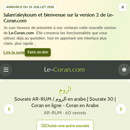
×
ANNONCE DU 15 JUILLET 2026
Salam'aleykoum et bienvenue sur la version 2 de Le-
Coran.com
Je suis heureux de présenter à nos visiteurs cette nouvelle version
de
Le-Coran.com
. Elle conserve les fonctionnalités que vous
utilisez déjà au quotidien, tout en apportant une interface plus
claire, plus rapide
...
Faire un don
Lire la suite
Le-
Coran.com
Menu
الروم
Sourate AR-RUM / الروم en arabe | Sourate 30 |
Coran en ligne - Coran en Arabe
AR-RUM · 60 versets
Choisir une autre sourate