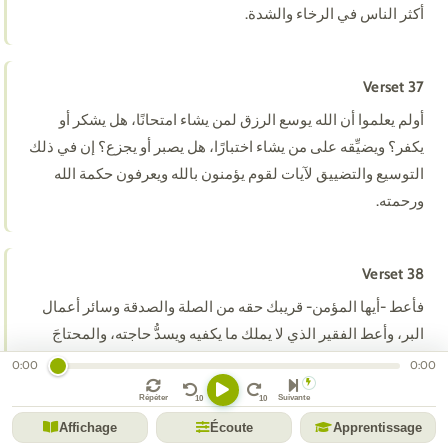
أكثر الناس في الرخاء والشدة.
Verset 37
أولم يعلموا أن الله يوسع الرزق لمن يشاء امتحانًا، هل يشكر أو
يكفر؟ ويضيِّقه على من يشاء اختبارًا، هل يصبر أو يجزع؟ إن في ذلك
التوسيع والتضييق لآيات لقوم يؤمنون بالله ويعرفون حكمة الله
ورحمته.
Verset 38
فأعط -أيها المؤمن- قريبك حقه من الصلة والصدقة وسائر أعمال
البر، وأعط الفقير الذي لا يملك ما يكفيه ويسدُّ حاجته، والمحتاجَ
الذي انقطع به السبيل من الزكاة والصدقة، ذلك الإعطاء خير للذين
0:00
0:00
يريدون بعملهم وجه الله، والذين يعملون هذه الأعمال وغيرها من
Répéter
Suivante
أعمال الخير، أولئك هم الفائزون بثواب الله الناجون مِن عقابه.
Affichage
Écoute
Apprentissage