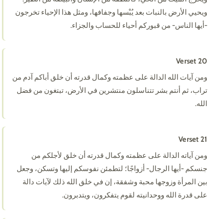
ويحيي الأرض بالنبات بعد يُبْسها وجفافها، ومثل هذا الإحياء تخرجون
-أيها الناس- من قبوركم أحياء للحساب والجزاء.
Verset 20
ومن آيات الله الدالة على عظمته وكمال قدرته أن خلق أباكم آدم من
تراب، ثم أنتم بشر تتناسلون منتشرين في الأرض، تبتغون من فضل
الله.
Verset 21
ومن آياته الدالة على عظمته وكمال قدرته أن خلق لأجلكم من
جنسكم -أيها الرجال- أزواجًا؛ لتطمئن نفوسكم إليها وتسكن، وجعل
بين المرأة وزوجها محبة وشفقة، إن في خلق الله ذلك لآيات دالة
على قدرة الله ووحدانيته لقوم يتفكرون، ويتدبرون.