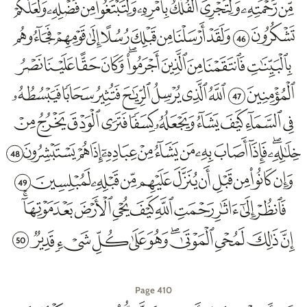
46
47
48
49
50
Page 410