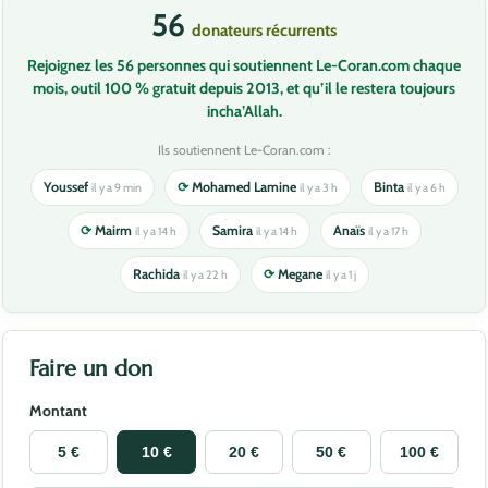
56
donateurs récurrents
Rejoignez les 56 personnes qui soutiennent Le-Coran.com chaque
mois, outil 100 % gratuit depuis 2013, et qu’il le restera toujours
incha’Allah.
Ils soutiennent Le-Coran.com :
Youssef
⟳
Mohamed Lamine
Binta
il y a 9 min
il y a 3 h
il y a 6 h
⟳
Mairm
Samira
Anaïs
il y a 14 h
il y a 14 h
il y a 17 h
Rachida
⟳
Megane
il y a 22 h
il y a 1 j
Faire un don
Montant
5 €
10 €
20 €
50 €
100 €