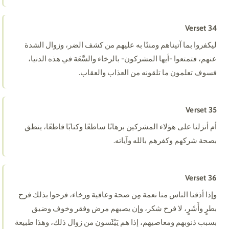
Verset 34
ليكفروا بما آتيناهم ومننّا به عليهم من كشف الضر، وزوال الشدة
عنهم، فتمتعوا -أيها المشركون- بالرخاء والسَّعَة في هذه الدنيا،
فسوف تعلمون ما تلقونه من العذاب والعقاب.
Verset 35
أم أنزلنا على هؤلاء المشركين برهانًا ساطعًا وكتابًا قاطعًا، ينطق
بصحة شركهم وكفرهم بالله وآياته.
Verset 36
وإذا أذقنا الناس منا نعمة مِن صحة وعافية ورخاء، فرحوا بذلك فرح
بطرٍ وأَشَرٍ، لا فرح شكر، وإن يصبهم مرض وفقر وخوف وضيق
بسبب ذنوبهم ومعاصيهم، إذا هم يَيْئَسون من زوال ذلك، وهذا طبيعة