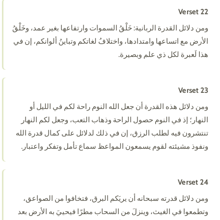
Verset 22
ومن دلائل القدرة الربانية: خَلْقُ السموات وارتفاعها بغير عمد، وخَلْقُ
الأرض مع اتساعها وامتدادها، واختلافُ لغاتكم وتباينُ ألوانكم، إن في
هذا لَعبرة لكل ذي علم وبصيرة.
Verset 23
ومن دلائل هذه القدرة أن جعل الله النوم راحة لكم في الليل أو
النهار؛ إذ في النوم حصول الراحة وذهاب التعب، وجعل لكم النهار
تنتشرون فيه لطلب الرزق، إن في ذلك لدلائل على كمال قدرة الله
ونفوذ مشيئته لقوم يسمعون المواعظ سماع تأمل وتفكر واعتبار.
Verset 24
ومن دلائل قدرته سبحانه أن يريَكم البرق، فتخافوا من الصواعق،
وتطمعوا في الغيث، وينزلَ من السحاب مطرًا فيحييَ به الأرض بعد