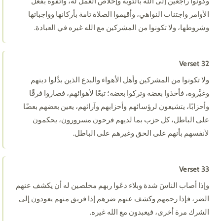
وكونوا راجعين إلى الله بالتوبة وإخلاص العمل له، واتقوه بفعل
الأوامر واجتناب النواهي، وأقيموا الصلاة تامة بأركانها وواجباتها
وشروطها، ولا تكونوا من المشركين مع الله غيره في العبادة.
Verset 32
ولا تكونوا من المشركين وأهل الأهواء والبدع الذين بدَّلوا دينهم
وغيَّروه، فأخذوا بعضه وتركوا بعضه؛ تبعًا لأهوائهم، فصاروا فرقًا
وأحزابًا، يتشيعون لرؤسائهم وأحزابهم وآرائهم، يعين بعضهم بعضًا
على الباطل، كل حزب بما لديهم فرحون مسرورون، يحكمون
لأنفسهم بأنهم على الحق وغيرهم على الباطل.
Verset 33
وإذا أصاب الناسَ شدة وبلاء دعَوا ربهم مخلصين له أن يكشف عنهم
الضر، فإذا رحمهم وكشف عنهم ضرهم إذا فريق منهم يعودون إلى
الشرك مرة أخرى، فيعبدون مع الله غيره.