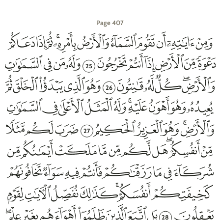
Page 407
25
26
27
28