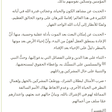
المؤمنين وتسكين نفوسهم بذلك.
• الحديث عن مشاهد الكون والحياة، وعجائبِ قدرة الله في آياته
الكثيرة في هذا العالم؛ إقامةً للبرهان على وجود الخالق العظيم،
ولفتًا للأنظار إلى آيات الله الواحد القهار.
• الحديث عن إمكان البعث بعد الموت بأدلة عقلية وحسية، منها: أنَّ
الإعادة بمنطق العقل أهوَنُ من البدء، وأنَّ إحياءَ الأرض بعد موتها
بالمطر دليلٌ على الإحياء بعد الإفناء.
• الثناء على هذا الدين وعلى الفضائل التي يدعو إليها، وحثُّ النبي
ﷺ والمسلمين على التمسُّك به، وإعطاء الحقوق لمستحقيها،
والتنبيهُ على حال المشركين ورذائلهم.
• ضرب الأمثال لبطلان الشرك، ووصْفُ المشركين بالجهل وإهمالِ
النظر في الحياة الأخرى، وعدمِ الاتعاظ بهلاك الأمم السالفة
المماثلة لهم في الإشراك بالله، وبيانُ حالهم عند بعثهم، واعتذارهم
عمّا سلف من أعمالهم.
[التفسير]