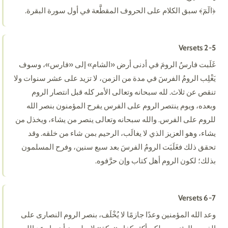
﴿الٓمٓ﴾ سبق الكلام على الحروف المقطَّعة في أول سورة البقرة.
Versets 2-5
غَلَبت فارسُ الرومَ في أدنى أرض «الشام» إلى «فارس»، وسوف
يَغْلِب الرومُ الفرسَ في مدة من الزمن، لا تزيد على عشر سنوات ولا
تنقص عن ثلاث. لله سبحانه وتعالى الأمر كله قبل انتصار الروم
وبعده، ويوم ينتصر الروم على الفرس يفرح المؤمنون بنصر الله
للروم على الفرس. والله سبحانه وتعالى ينصر من يشاء، ويخذل من
يشاء، وهو العزيز الذي لا يغالَب، الرحيم بمن شاء من خلقه. وقد
تحقق ذلك فغَلَبَت الرومُ الفرسَ بعد سبع سنين، وفرح المسلمون
بذلك؛ لكون الروم أهل كتاب وإن حرَّفوه.
Versets 6-7
وعد الله المؤمنين وعدًا جازمًا لا يُخْلَف، بنصر الروم النصارى على