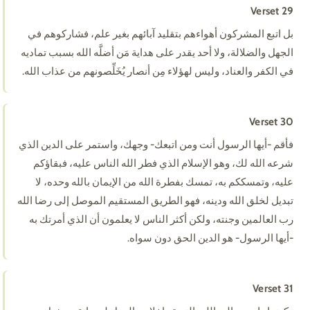
Verset 29
بل اتبع المشركون أهواءهم بتقليد آبائهم بغير علم، فشاركوهم في
الجهل والضلالة، ولا أحد يقدر على هداية مَن أضلَّه الله بسبب تماديه
في الكفر والعناد، وليس لهؤلاء مِن أنصار يُخَلِّصونهم من عذاب الله.
Verset 30
فأقم -أيها الرسول أنت ومن اتبعك- وجهك، واستمر على الدين الذي
شرعه الله لك، وهو الإسلام الذي فطر الله الناس عليه، فبقاؤكم
عليه، وتمسككم به، تمسك بفطرة الله من الإيمان بالله وحده، لا
تبديل لخلق الله ودينه، فهو الطريق المستقيم الموصل إلى رضا الله
رب العالمين وجنته، ولكن أكثر الناس لا يعلمون أن الذي أمرتك به
-أيها الرسول- هو الدين الحق دون سواه.
Verset 31