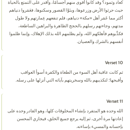
كعاد وثمود؟ وقد كانوا أقوى منهم أجسامًا، وأقدر على التمتع بالحياة
حيث حرثوا الأرض وزرعوها، وبنَوْا القصور وسكنوها، فعَمَروا دنياهم
أكثر مما عَمَر أهل «مكة» دنياهم، فلم تنفعهم عِمارتهم ولا طول
مدتهم، وجاءتهم رسلهم بالحجج الظاهرة والبراهين الساطعة،
فكذَّبوهم فأهلكهم الله، ولم يظلمهم الله بذلك الإهلاك، وإنما ظلموا
أنفسهم بالشرك والعصيان.
Verset 10
ثم كانت عاقبة أهل السوء من الطغاة والكفرة أسوأ العواقب
وأقبحها؛ لتكذيبهم بالله وسخريتهم بآياته التي أنزلها على رسله.
Verset 11
الله وحده هو المتفرد بإنشاء المخلوقات كلها، وهو القادر وحده على
إعادتها مرة أخرى، ثم إليه يرجع جميع الخلق، فيجازي المحسن
بإحسانه والمسيء بإساءته.