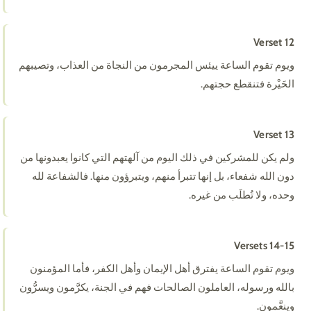
Verset 12
ويوم تقوم الساعة ييئس المجرمون من النجاة من العذاب، وتصيبهم
الحَيْرة فتنقطع حجتهم.
Verset 13
ولم يكن للمشركين في ذلك اليوم من آلهتهم التي كانوا يعبدونها من
دون الله شفعاء، بل إنها تتبرأ منهم، ويتبرؤون منها. فالشفاعة لله
وحده، ولا تُطلَب من غيره.
Versets 14-15
ويوم تقوم الساعة يفترق أهل الإيمان وأهل الكفر، فأما المؤمنون
بالله ورسوله، العاملون الصالحات فهم في الجنة، يكرَّمون ويسرُّون
وينعَّمون.