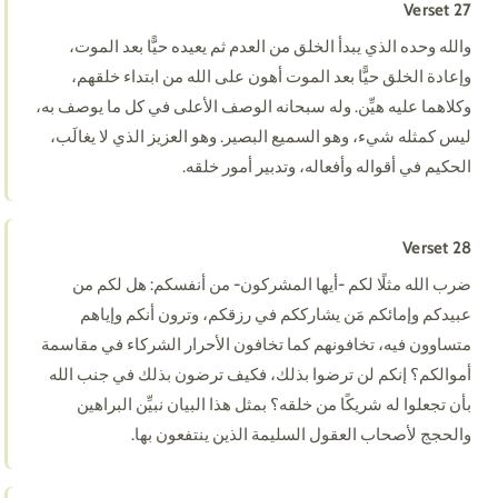
Verset 27
والله وحده الذي يبدأ الخلق من العدم ثم يعيده حيًّا بعد الموت،
وإعادة الخلق حيًّا بعد الموت أهون على الله من ابتداء خلقهم،
وكلاهما عليه هيِّن. وله سبحانه الوصف الأعلى في كل ما يوصف به،
ليس كمثله شيء، وهو السميع البصير. وهو العزيز الذي لا يغالَب،
الحكيم في أقواله وأفعاله، وتدبير أمور خلقه.
Verset 28
ضرب الله مثلًا لكم -أيها المشركون- من أنفسكم: هل لكم من
عبيدكم وإمائكم مَن يشارككم في رزقكم، وترون أنكم وإياهم
متساوون فيه، تخافونهم كما تخافون الأحرار الشركاء في مقاسمة
أموالكم؟ إنكم لن ترضوا بذلك، فكيف ترضون بذلك في جنب الله
بأن تجعلوا له شريكًا من خلقه؟ بمثل هذا البيان نبيِّن البراهين
والحجج لأصحاب العقول السليمة الذين ينتفعون بها.