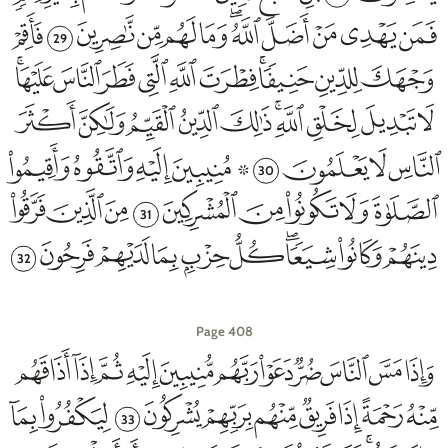
29
30
31
32
Page 408
33