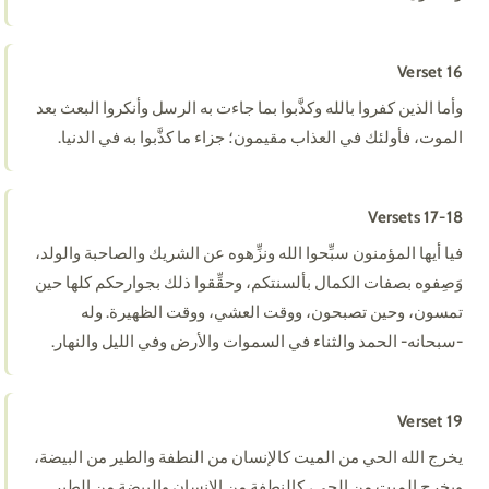
Verset 16
وأما الذين كفروا بالله وكذَّبوا بما جاءت به الرسل وأنكروا البعث بعد
الموت، فأولئك في العذاب مقيمون؛ جزاء ما كذَّبوا به في الدنيا.
Versets 17-18
فيا أيها المؤمنون سبِّحوا الله ونزِّهوه عن الشريك والصاحبة والولد،
وَصِفوه بصفات الكمال بألسنتكم، وحقِّقوا ذلك بجوارحكم كلها حين
تمسون، وحين تصبحون، ووقت العشي، ووقت الظهيرة. وله
-سبحانه- الحمد والثناء في السموات والأرض وفي الليل والنهار.
Verset 19
يخرج الله الحي من الميت كالإنسان من النطفة والطير من البيضة،
ويخرج الميت من الحي، كالنطفة من الإنسان والبيضة من الطير.