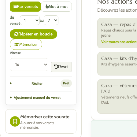
Nos actions 
Par versets
Mot à mot
Découvrez les actions
du
au
verset
Gaza — repas d'i
Repas chauds pour la
Répéter en boucle
jeûne.
Voir toutes nos action
Mémoriser
Vitesse
Gaza — kits d'h
Kits d'hygiène essenti
Reset
Réciter
Prêt
Gaza — vêtemen
l'Aïd
Vêtements neufs offe
Ajustement manuel du verset
l'Aïd.
Mémoriser cette sourate
Ajouter à vos versets
mémorisés.