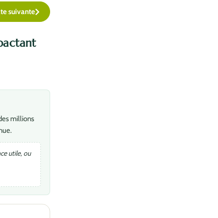
te suivante
pactant
des millions
nue.
e utile, ou