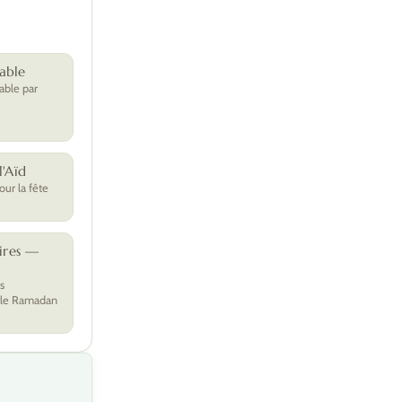
able
able par
'Aïd
ur la fête
ires —
s
 le Ramadan