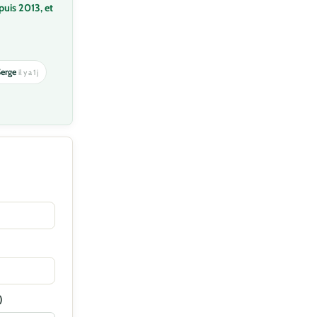
puis 2013, et
Serge
il y a 1 j
)