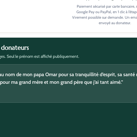
Paiement sécurisé par carte bancaire,
Google Pay ou PayPal, en 1 clic à l’étap
Virement possible sur demande. Un email
envoyé au donateur.
 donateurs
es. Seul le prénom est affiché publiquement.
 aumône pour ma guérison , celle de ma maman Yamina et du pap
 nom de mon papa Omar pour sa tranquillité d’esprit, sa santé
Et je n’oublie pas tous les musulmans malades.”
 pour ma grand mère et mon grand père que j’ai tant aimé.”