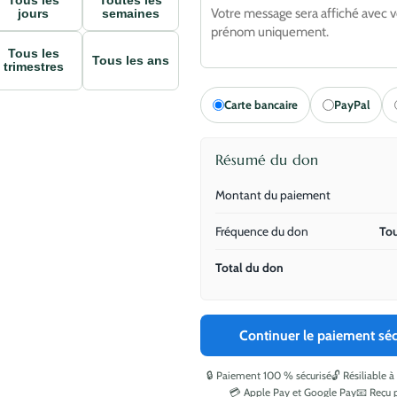
Tous les
Toutes les
jours
semaines
Tous les
Tous les ans
trimestres
Carte bancaire
PayPal
Résumé du don
Montant du paiement
Fréquence du don
Tou
Total du don
Continuer le paiement séc
🔒 Paiement 100 % sécurisé
🔓 Résiliable
💳 Apple Pay et Google Pay
📧 Reçu 