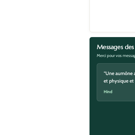
Messages des
Merci pour vos messag
“Je fais cette
“Une aumône au
copine Zineb. 
et physique et
Hind
Hind