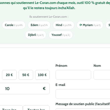
rsonnes qui soutiennent Le-Coran.com chaque mois, outil 100 % gratuit de
qu’il le restera toujours incha’Allah.
Ils soutiennent Le-Coran.com :
Carole
Edem
Hind
⟳
Myriam
il y a 4 h
il y a 5 h
il y a 11 h
il y a 1 j
Djibril
Youssef
il y a 1 j
il y a 2 j
Prénom
Nom
20 €
50 €
100 €
E-mail
Message de soutien public (facultatif