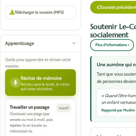
Sourate précéden
Soutenir Le-C
socialement
Apprentissage
Plus d’informations ›
Outils pour apprendre et réviser cette
Une aumône qui ne 
sourate.
Tant que vous souten
Réciter de mémoire
de personnes devien
Récitez sans le texte, le micro
suit votre récitation.
« Quand l’être huma
un enfant vertueux 
Travailler un passage
Inactif
Rapporté par Muslim
Choisissez une plage (par
versets ou mot à mot), puis
répétez-la en boucle ou
mémorisez-la.