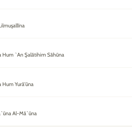
ilmuşallīna
a Hum `An Şalātihim Sāhūna
a Hum Yurā'ūna
`ūna Al-Mā`ūna