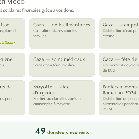
en vidéo
 solidaires financées grâce à vos dons.
ftar
Gaza — colis alimentaires
Gaza — eau pot
 rupture du
Colis alimentaires pour les
Distribution d'eau pot
familles.
citerne.
s à Gaza ›
ygiène
Gaza — soins médicaux
Gaza — fête de l
els.
Soins et matériel médical.
Un moment de joie po
de l'Aïd.
ts de
Mayotte — aide
Paniers alimenta
d'urgence
Ramadan 2024
rts pour
Soutien aux familles après la
Distribution de panier
catastrophe à Mayotte.
alimentaires pendant
2024.
49
donateurs récurrents