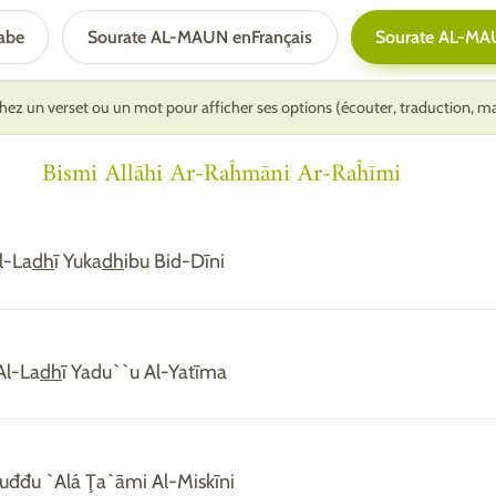
abe
Sourate AL-MAUN en
Français
Sourate AL-MA
ez un verset ou un mot pour afficher ses options (écouter, traduction, 
Bismi Allāhi Ar-Raĥmāni Ar-Raĥīmi
Al-La
dh
ī Yuka
dh
ibu Bid-Dīni
 Al-La
dh
ī Yadu``u Al-Yatīma
uđđu `Alá Ţa`āmi Al-Miskīni