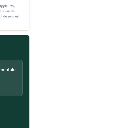
 Apple Pay,
e suivante.
 de suivi est
a de ma
 mentale