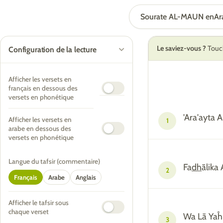
Sourate AL-MAUN en
Ar
Le saviez-vous ?
Touch
Configuration de la lecture
Afficher les versets en
français en dessous des
versets en phonétique
'Ara'ayta 
Afficher les versets en
1
arabe en dessous des
versets en phonétique
Langue du tafsir (commentaire)
Fa
dh
ālika
2
Français
Arabe
Anglais
Afficher le tafsir sous
chaque verset
Wa Lā Yaĥ
3