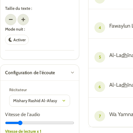
Taille du texte :
Fawaylun L
4
Mode nuit :
Activer
Al-La
dh
īn
5
Configuration de l'écoute
Al-La
dh
īn
6
Récitateur
Wa Yamna
Vitesse de l'audio
7
Vitesse de lecture x 1