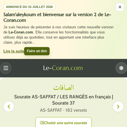
×
ANNONCE DU 15 JUILLET 2026
Salam'aleykoum et bienvenue sur la version 2 de Le-
Coran.com
Je suis heureux de présenter à nos visiteurs cette nouvelle version
de
Le-Coran.com
. Elle conserve les fonctionnalités que vous
utilisez déjà au quotidien, tout en apportant une interface plus
claire, plus rapide
...
Faire un don
Lire la suite
Le-
Coran.com
Menu
الصافات
Sourate AS-SAFFAT / LES RANGÉS en français |
Sourate 37
AS-SAFFAT · 182 versets
Choisir une autre sourate