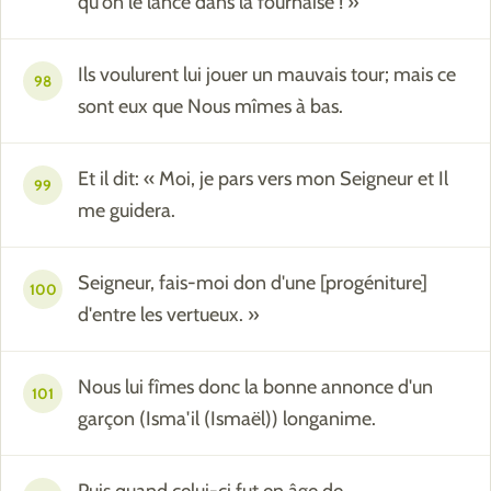
qu'on le lance dans la fournaise ! »
Ils voulurent lui jouer un mauvais tour; mais ce
98
sont eux que Nous mîmes à bas.
Et il dit: « Moi, je pars vers mon Seigneur et Il
99
me guidera.
Seigneur, fais-moi don d'une [progéniture]
100
d'entre les vertueux. »
Nous lui fîmes donc la bonne annonce d'un
101
garçon (Isma'il (Ismaël)) longanime.
Puis quand celui-ci fut en âge de