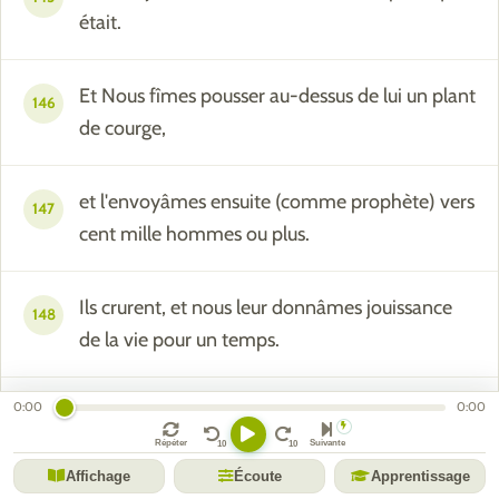
était.
Et Nous fîmes pousser au-dessus de lui un plant
146
de courge,
et l'envoyâmes ensuite (comme prophète) vers
147
cent mille hommes ou plus.
Ils crurent, et nous leur donnâmes jouissance
148
de la vie pour un temps.
0:00
0:00
Pose-leur donc la question: « Ton Seigneur
149
aurait-Il des filles et eux des fils ?
Répéter
Suivante
Affichage
Écoute
Apprentissage