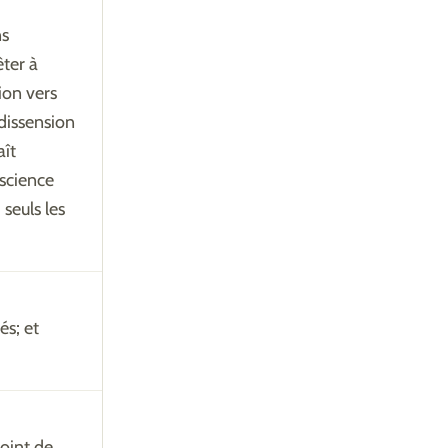
ns
êter à
ion vers
 dissension
aît
 science
 seuls les
és; et
point de