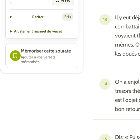
Reset
Il y eut dé
Réciter
Prêt
13
combattait 
Ajustement manuel du verset
voyaient (
mêmes. Or 
Mémoriser cette sourate
les doués 
Ajouter à vos versets
mémorisés.
On a enjol
14
trésors th
est l'objet
bon retour
Dis: « Pui
15