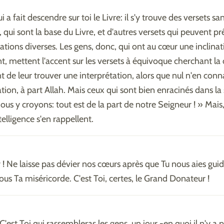
ui a fait descendre sur toi le Livre: il s'y trouve des versets sa
qui sont la base du Livre, et d'autres versets qui peuvent pr
tations diverses. Les gens, donc, qui ont au cœur une inclinat
t, mettent l'accent sur les versets à équivoque cherchant la
t de leur trouver une interprétation, alors que nul n'en conn
ation, à part Allah. Mais ceux qui sont bien enracinés dans la
ous y croyons: tout est de la part de notre Seigneur ! » Mais,
elligence s'en rappellent.
 ! Ne laisse pas dévier nos cœurs après que Tu nous aies guid
us Ta miséricorde. C'est Toi, certes, le Grand Donateur !
C'est Toi qui rassembleras les gens, un jour -en quoi il n'y a 