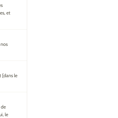
es
es, et
 nos
t [dans le
t de
i, le