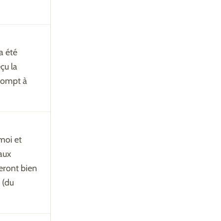
 a été
çu la
prompt à
 moi et
'aux
seront bien
 (du