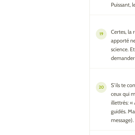
Puissant, l
Certes, la 
19
apporté ne 
science. Et
demander 
S'ils te co
20
ceux qui m'
illettrés: 
guidés. Mai
message). A