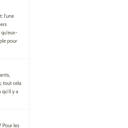
: l'une
iers
x qu'eux-
ple pour
ants,
; tout cela
 qu'il y a
? Pour les