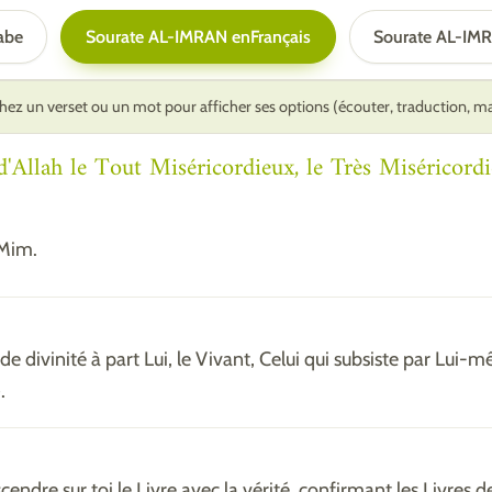
abe
Sourate AL-IMRAN en
Français
Sourate AL-IM
ez un verset ou un mot pour afficher ses options (écouter, traduction, 
Allah le Tout Miséricordieux, le Très Miséricordi
 Mim.
 de divinité à part Lui, le Vivant, Celui qui subsiste par Lui-
.
escendre sur toi le Livre avec la vérité, confirmant les Livres