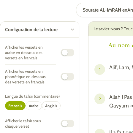
Sourate AL-IMRAN en
Ar
Le saviez-vous ?
Touch
Configuration de la lecture
Au nom d'
Afficher les versets en
arabe en dessous des
versets en français
Alif, Lam,
1
Afficher les versets en
phonétique en dessous
des versets en français
Allah ! Pas
Langue du tafsir (commentaire)
2
Qayyum »
Français
Arabe
Anglais
Afficher le tafsir sous
chaque verset
Il a fait d