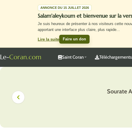
ANNONCE DU 15 JUILLET 2026
Salam'aleykoum et bienvenue sur la ve
Je suis heureux de présenter à nos visiteurs cette nou
apportant une interface plus claire, plus rapide
...
Faire un don
Lire la suite
Le-
Coran.com
Saint Coran
Téléchargements
Sourate A