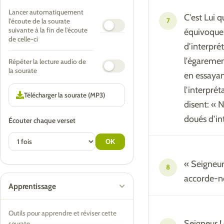
Lancer automatiquement
C'est Lui q
7
l'écoute de la sourate
suivante à la fin de l'écoute
équivoque, 
de celle-ci
d'interpré
l'égaremen
Répéter la lecture audio de
la sourate
en essayan
l'interprét
disent: « N
doués d'int
Écouter chaque verset
« Seigneur
8
accorde-no
Apprentissage
Outils pour apprendre et réviser cette
Seigneur ! 
sourate.