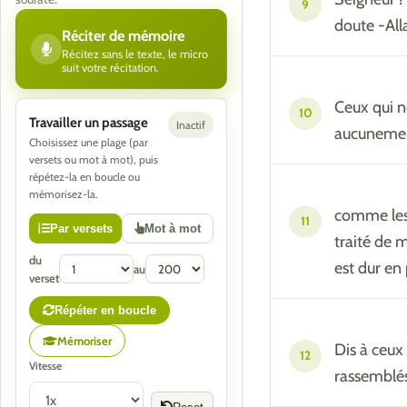
9
doute -All
Réciter de mémoire
Récitez sans le texte, le micro
suit votre récitation.
Ceux qui ne
10
Travailler un passage
Inactif
aucunement 
Choisissez une plage (par
versets ou mot à mot), puis
répétez-la en boucle ou
mémorisez-la.
comme les 
11
Par versets
Mot à mot
traité de 
du
est dur en 
au
verset
Répéter en boucle
Mémoriser
Dis à ceux
12
Vitesse
rassemblés