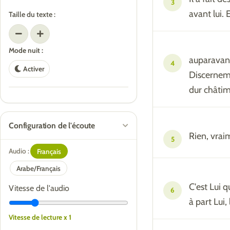
3
avant lui. 
Taille du texte :
Mode nuit :
auparavant,
4
Activer
Discerneme
dur châtim
Configuration de l'écoute
Rien, vraim
5
Audio :
Français
Arabe/Français
C'est Lui 
Vitesse de l'audio
6
à part Lui,
Vitesse de lecture x 1