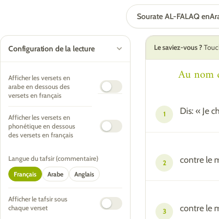
Sourate AL-FALAQ en
Ar
Le saviez-vous ?
Touch
Configuration de la lecture
Au nom d'
Afficher les versets en
arabe en dessous des
versets en français
Dis: « Je 
1
Afficher les versets en
phonétique en dessous
des versets en français
contre le m
Langue du tafsir (commentaire)
2
Français
Arabe
Anglais
Afficher le tafsir sous
contre le 
chaque verset
3