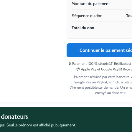
Montant du paiement
Fréquence du don
Tou
Total du don
Continuer le paiement séc
🔒 Paiement 100 % sécurisé
🔓 Résiliable
💳 Apple Pay et Google Pay
📧 Reçu 
Paiement sécurisé par carte bancaire,
Google Pay ou PayPal, en 1 clic à l’étap
Virement possible sur demande. Un email
envoyé au donateur.
 donateurs
es. Seul le prénom est affiché publiquement.