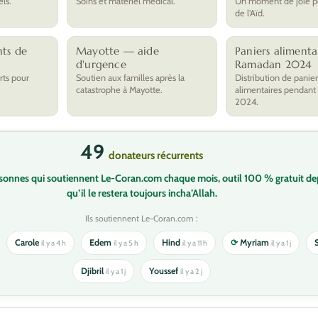
els.
Soins et matériel médical.
Un moment de joie po
de l'Aïd.
ts de
Mayotte — aide
Paniers alimenta
d'urgence
Ramadan 2024
rts pour
Soutien aux familles après la
Distribution de panier
catastrophe à Mayotte.
alimentaires pendant
2024.
49
donateurs récurrents
rsonnes qui soutiennent Le-Coran.com chaque mois, outil 100 % gratuit de
qu’il le restera toujours incha’Allah.
Ils soutiennent Le-Coran.com :
Carole
Edem
Hind
⟳
Myriam
il y a 4 h
il y a 5 h
il y a 11 h
il y a 1 j
Djibril
Youssef
il y a 1 j
il y a 2 j