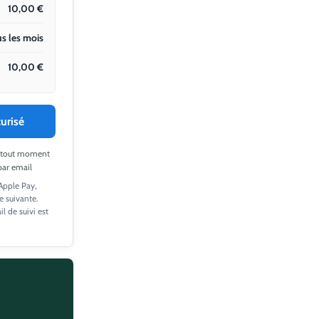
10,00
€
s les mois
10,00
€
urisé
 à tout moment
par email
 Apple Pay,
e suivante.
 de suivi est