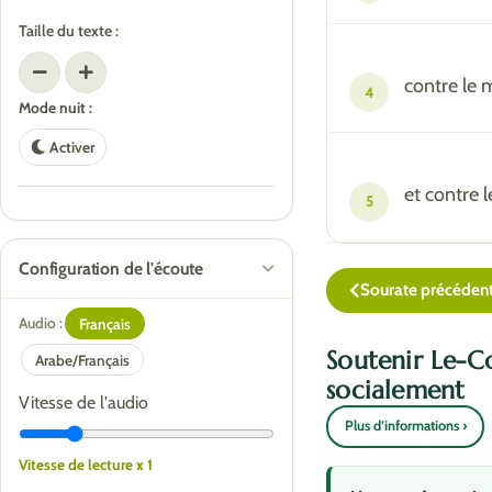
Taille du texte :
contre le m
4
Mode nuit :
Activer
et contre l
5
Configuration de l'écoute
Sourate précéden
Audio :
Français
Soutenir Le-C
Arabe/Français
socialement
Vitesse de l'audio
Plus d’informations ›
Vitesse de lecture x 1