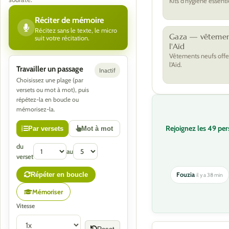
Kits d'hygiène essenti
Réciter de mémoire
Récitez sans le texte, le micro
Gaza — vêtemen
suit votre récitation.
l'Aïd
Vêtements neufs offe
l'Aïd.
Travailler un passage
Inactif
Choisissez une plage (par
versets ou mot à mot), puis
répétez-la en boucle ou
mémorisez-la.
Rejoignez les 49 pe
Par versets
Mot à mot
du
au
verset
Fouzia
Répéter en boucle
il y a 38 min
Mémoriser
Vitesse