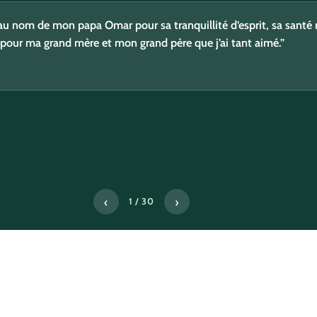
 aumône pour ma guérison , celle de ma maman Yamina et du pap
 nom de mon papa Omar pour sa tranquillité d’esprit, sa santé
Et je n’oublie pas tous les musulmans malades.”
 pour ma grand mère et mon grand père que j’ai tant aimé.”
‹
›
2 / 30