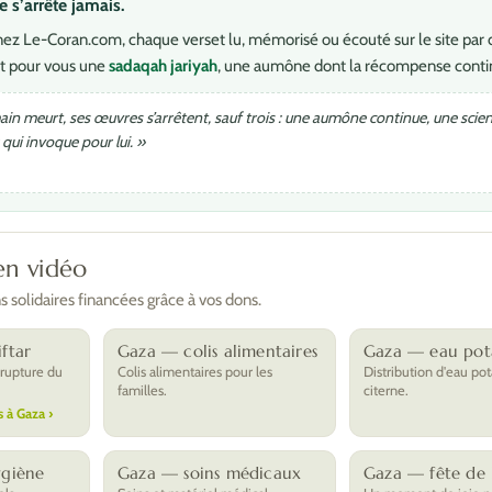
s’arrête jamais.
ez Le-Coran.com, chaque verset lu, mémorisé ou écouté sur le site par 
t pour vous une
sadaqah jariyah
, une aumône dont la récompense conti
in meurt, ses œuvres s’arrêtent, sauf trois : une aumône continue, une scienc
qui invoque pour lui. »
en vidéo
 solidaires financées grâce à vos dons.
ftar
Gaza — colis alimentaires
Gaza — eau pot
 rupture du
Colis alimentaires pour les
Distribution d'eau pot
familles.
citerne.
s à Gaza ›
ygiène
Gaza — soins médicaux
Gaza — fête de l