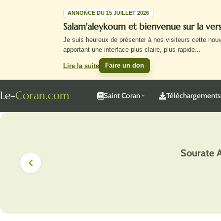
ANNONCE DU 15 JUILLET 2026
Salam'aleykoum et bienvenue sur la ve
Je suis heureux de présenter à nos visiteurs cette nou
apportant une interface plus claire, plus rapide
...
Faire un don
Lire la suite
Le-
Coran.com
Saint Coran
Téléchargements
Sourate 