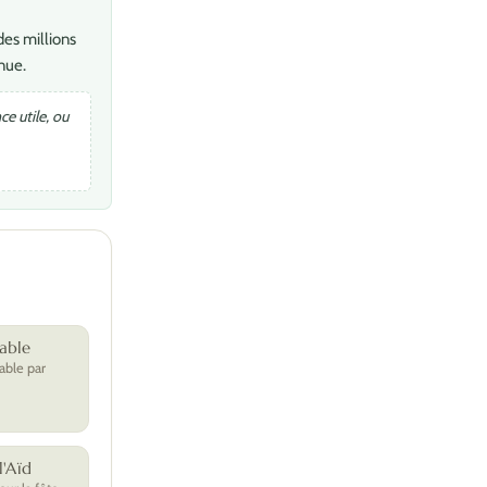
des millions
nue.
e utile, ou
able
able par
'Aïd