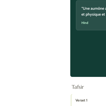
“Je fais cette
“Une aumône au
copine Zineb. 
et physique et
Hind
Hind
Tafsir
Verset 1