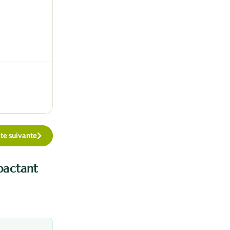
te suivante
pactant