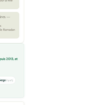
ur la fête
ires —
s
 le Ramadan
puis 2013, et
Serge
il y a 1 j