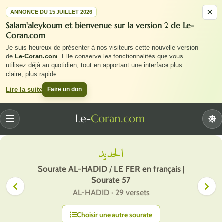
×
ANNONCE DU 15 JUILLET 2026
Salam'aleykoum et bienvenue sur la version 2 de Le-
Coran.com
Je suis heureux de présenter à nos visiteurs cette nouvelle version
de
Le-Coran.com
. Elle conserve les fonctionnalités que vous
utilisez déjà au quotidien, tout en apportant une interface plus
claire, plus rapide
...
Faire un don
Lire la suite
Le-
Coran.com
Menu
الحديد
Sourate AL-HADID / LE FER en français |
Sourate 57
AL-HADID · 29 versets
Choisir une autre sourate