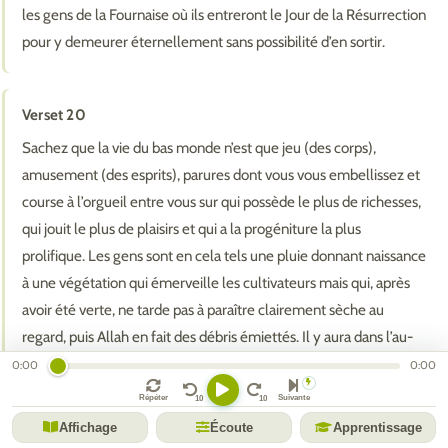
les gens de la Fournaise où ils entreront le Jour de la Résurrection
pour y demeurer éternellement sans possibilité d’en sortir.
Verset 20
Sachez que la vie du bas monde n’est que jeu (des corps),
amusement (des esprits), parures dont vous vous embellissez et
course à l’orgueil entre vous sur qui possède le plus de richesses,
qui jouit le plus de plaisirs et qui a la progéniture la plus
prolifique. Les gens sont en cela tels une pluie donnant naissance
à une végétation qui émerveille les cultivateurs mais qui, après
avoir été verte, ne tarde pas à paraître clairement sèche au
regard, puis Allah en fait des débris émiettés. Il y aura dans l’au-
delà un châtiment terrible pour les mécréants et les hypocrites,
0:00
0:00
ainsi qu’un pardon d’Allah pour les péchés de Ses serviteurs
Répéter
Suivante
croyants et un agrément de Sa part. La vie du bas monde n’est
Affichage
Écoute
Apprentissage
qu’une jouissance éphémère qui ne perdure et, et quiconque