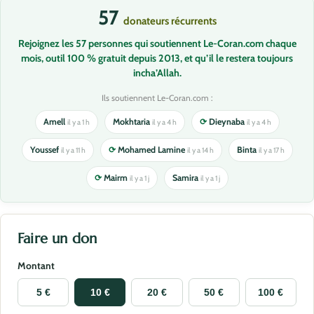
57
donateurs récurrents
Rejoignez les 57 personnes qui soutiennent Le-Coran.com chaque
mois, outil 100 % gratuit depuis 2013, et qu’il le restera toujours
incha’Allah.
Ils soutiennent Le-Coran.com :
Amell
Mokhtaria
⟳
Dieynaba
il y a 1 h
il y a 4 h
il y a 4 h
Youssef
⟳
Mohamed Lamine
Binta
il y a 11 h
il y a 14 h
il y a 17 h
⟳
Mairm
Samira
il y a 1 j
il y a 1 j
Faire un don
Montant
5 €
10 €
20 €
50 €
100 €