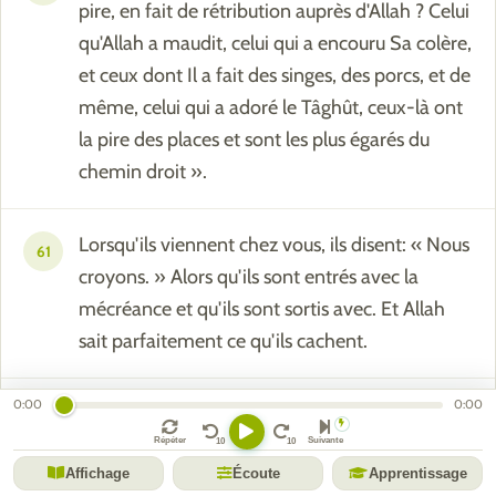
pire, en fait de rétribution auprès d'Allah ? Celui
qu'Allah a maudit, celui qui a encouru Sa colère,
et ceux dont Il a fait des singes, des porcs, et de
même, celui qui a adoré le Tâghût, ceux-là ont
la pire des places et sont les plus égarés du
chemin droit ».
Lorsqu'ils viennent chez vous, ils disent: « Nous
61
croyons. » Alors qu'ils sont entrés avec la
mécréance et qu'ils sont sortis avec. Et Allah
sait parfaitement ce qu'ils cachent.
0:00
0:00
Et tu verras beaucoup d'entre eux se précipiter
62
vers le péché et l'iniquité, et manger des gains
Répéter
Suivante
Affichage
Écoute
Apprentissage
illicites. Comme est donc mauvais ce qu'ils