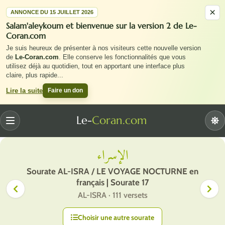
×
ANNONCE DU 15 JUILLET 2026
Salam'aleykoum et bienvenue sur la version 2 de Le-
Coran.com
Je suis heureux de présenter à nos visiteurs cette nouvelle version
de
Le-Coran.com
. Elle conserve les fonctionnalités que vous
utilisez déjà au quotidien, tout en apportant une interface plus
claire, plus rapide
...
Faire un don
Lire la suite
Le-
Coran.com
Menu
الإسراء
Sourate AL-ISRA / LE VOYAGE NOCTURNE en
français | Sourate 17
AL-ISRA · 111 versets
Choisir une autre sourate