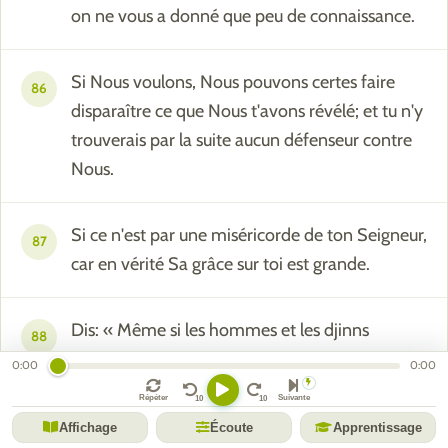
on ne vous a donné que peu de connaissance.
Si Nous voulons, Nous pouvons certes faire
86
disparaître ce que Nous t'avons révélé; et tu n'y
trouverais par la suite aucun défenseur contre
Nous.
Si ce n'est par une miséricorde de ton Seigneur,
87
car en vérité Sa grâce sur toi est grande.
Dis: « Même si les hommes et les djinns
88
s'unissaient pour produire quelque chose de
0:00
0:00
semblable à ce Coran, ils ne sauraient produire
Répéter
Suivante
rien de semblable, même s'ils se soutenaient
Affichage
Écoute
Apprentissage
les uns les autres. »