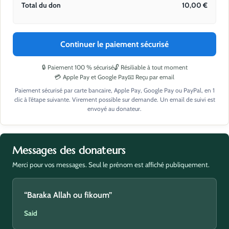
Total du don
10,00
€
Continuer le paiement sécurisé
🔒 Paiement 100 % sécurisé
🔓 Résiliable à tout moment
💳 Apple Pay et Google Pay
📧 Reçu par email
Paiement sécurisé par carte bancaire, Apple Pay, Google Pay ou PayPal, en 1
clic à l’étape suivante. Virement possible sur demande. Un email de suivi est
envoyé au donateur.
Messages des donateurs
Merci pour vos messages. Seul le prénom est affiché publiquement.
“Baraka Allah ou fikoum”
Said