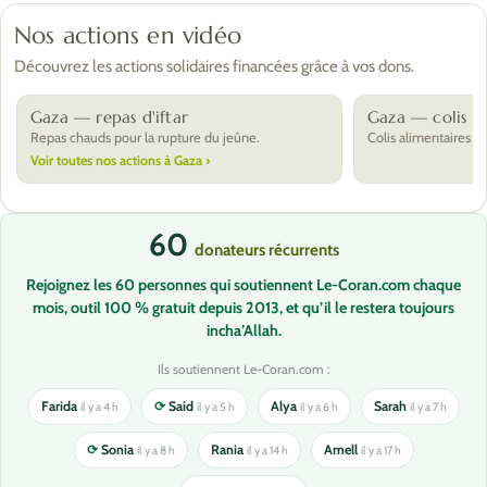
Nos actions en vidéo
Découvrez les actions solidaires financées grâce à vos dons.
Gaza — repas d'iftar
Gaza — colis al
Repas chauds pour la rupture du jeûne.
Colis alimentaires po
Voir toutes nos actions à Gaza ›
60
donateurs récurrents
Rejoignez les 60 personnes qui soutiennent Le-Coran.com chaque
mois, outil 100 % gratuit depuis 2013, et qu’il le restera toujours
incha’Allah.
Ils soutiennent Le-Coran.com :
Farida
⟳
Said
Alya
Sarah
il y a 4 h
il y a 5 h
il y a 6 h
il y a 7 h
⟳
Sonia
Rania
Amell
il y a 8 h
il y a 14 h
il y a 17 h