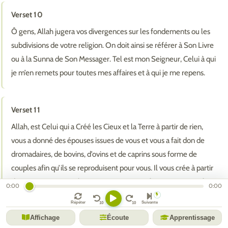
Verset 10
Ô gens, Allah jugera vos divergences sur les fondements ou les
subdivisions de votre religion. On doit ainsi se référer à Son Livre
ou à la Sunna de Son Messager. Tel est mon Seigneur, Celui à qui
je m’en remets pour toutes mes affaires et à qui je me repens.
Verset 11
Allah, est Celui qui a Créé les Cieux et la Terre à partir de rien,
vous a donné des épouses issues de vous et vous a fait don de
dromadaires, de bovins, d’ovins et de caprins sous forme de
couples afin qu’ils se reproduisent pour vous. Il vous crée à partir
des rapports que vos hommes ont avec vos femmes et vous fait
0:00
0:00
vivre de la viande et du lait des bestiaux dont Il vous a fait don.
Répéter
Suivante
Aucune de Ses créatures ne Lui est semblable. Il entend les
Affichage
Écoute
Apprentissage
paroles de Ses serviteurs, voit leurs agissements dont rien ne Lui