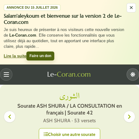
×
ANNONCE DU 15 JUILLET 2026
Salam'aleykoum et bienvenue sur la version 2 de Le-
Coran.com
Je suis heureux de présenter à nos visiteurs cette nouvelle version
de
Le-Coran.com
. Elle conserve les fonctionnalités que vous
utilisez déjà au quotidien, tout en apportant une interface plus
claire, plus rapide
...
Faire un don
Lire la suite
Le-
Coran.com
Menu
الشورى
Sourate ASH SHURA / LA CONSULTATION en
français | Sourate 42
ASH SHURA · 53 versets
Choisir une autre sourate