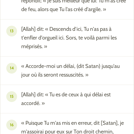
répondit: « Je suis meilleur que lui: Tu m'as créé
de feu, alors que Tu l'as créé d'argile. »
[Allah] dit: « Descends d'ici, Tu n'as pas à
13
t'enfler d'orgueil ici. Sors, te voilà parmi les
méprisés. »
« Accorde-moi un délai, (dit Satan) jusqu'au
14
jour où ils seront ressuscités. »
[Allah] dit: « Tu es de ceux à qui délai est
15
accordé. »
« Puisque Tu m'as mis en erreur, dit [Satan], je
16
m'assoirai pour eux sur Ton droit chemin,