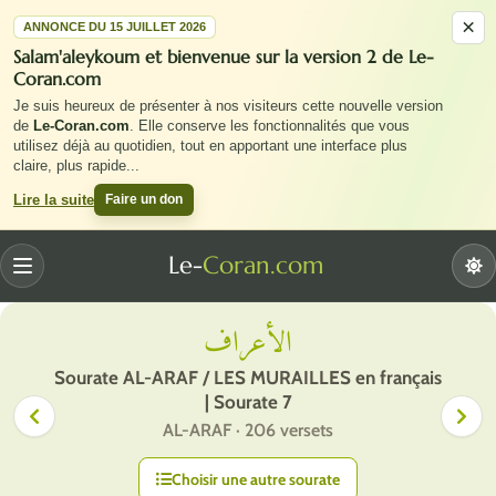
×
ANNONCE DU 15 JUILLET 2026
Salam'aleykoum et bienvenue sur la version 2 de Le-
Coran.com
Je suis heureux de présenter à nos visiteurs cette nouvelle version
de
Le-Coran.com
. Elle conserve les fonctionnalités que vous
utilisez déjà au quotidien, tout en apportant une interface plus
claire, plus rapide
...
Faire un don
Lire la suite
Le-
Coran.com
Menu
الأعراف
Sourate AL-ARAF / LES MURAILLES en français
| Sourate 7
AL-ARAF · 206 versets
Choisir une autre sourate