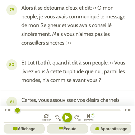
Alors il se détourna d'eux et dit: « Ô mon
79
peuple, je vous avais communiqué le message
de mon Seigneur et vous avais conseillé
sincèrement. Mais vous n'aimez pas les
conseillers sincères ! »
Et Lut (Loth), quand il dit à son peuple: « Vous
80
livrez vous à cette turpitude que nul, parmi les
mondes, n'a commise avant vous ?
Certes, vous assouvissez vos désirs charnels
81
avec les hommes au lieu des femmes ! Vous
0:00
0:00
êtes bien un peuple outrancier. »
Répéter
Suivante
Affichage
Écoute
Apprentissage