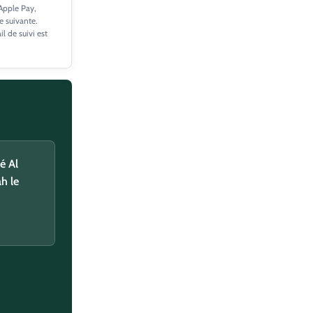
 Apple Pay,
e suivante.
 de suivi est
 ma
é Al
ah le