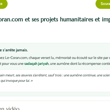
te
Soura
oran.com et ses projets humanitaires et im
s’arrête jamais.
ez Le-Coran.com, chaque verset lu, mémorisé ou écouté sur le site par 
t pour vous une
sadaqah jariyah
, une aumône dont la récompense conti
in meurt, ses œuvres s’arrêtent, sauf trois : une aumône continue, une scienc
qui invoque pour lui. »
en vidéo