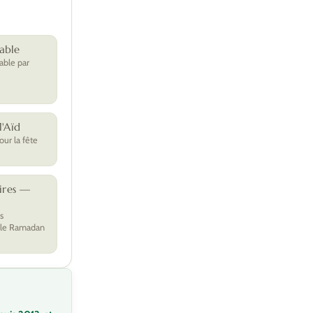
able
able par
'Aïd
ur la fête
ires —
s
 le Ramadan