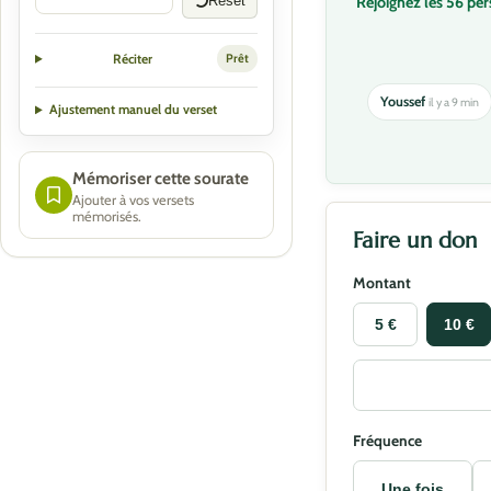
Rejoignez les 56 pe
Reset
Réciter
Prêt
Youssef
il y a 9 min
Ajustement manuel du verset
Mémoriser cette sourate
Ajouter à vos versets
mémorisés.
Faire un don
Montant
5 €
10 €
Fréquence
Une fois