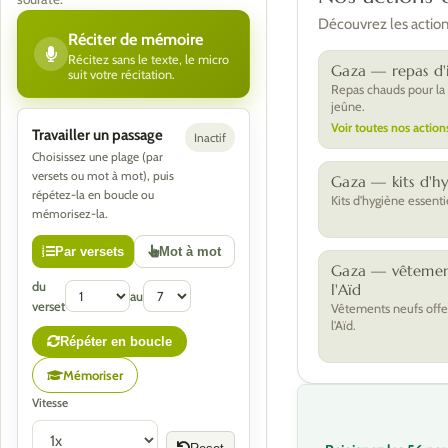
Découvrez les actions
Réciter de mémoire
Récitez sans le texte, le micro
Gaza — repas d'i
suit votre récitation.
Repas chauds pour la
jeûne.
Voir toutes nos action
Travailler un passage
Inactif
Choisissez une plage (par
versets ou mot à mot), puis
Gaza — kits d'h
répétez-la en boucle ou
Kits d'hygiène essenti
mémorisez-la.
Par versets
Mot à mot
Gaza — vêtemen
du
l'Aïd
au
verset
Vêtements neufs offe
l'Aïd.
Répéter en boucle
Mémoriser
Vitesse