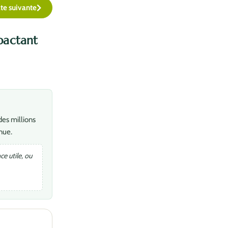
te suivante
pactant
des millions
nue.
e utile, ou