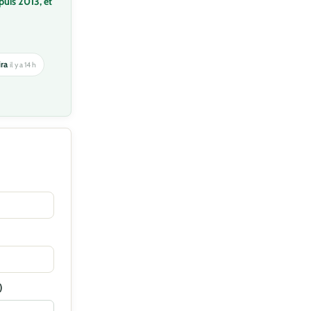
puis 2013, et
ira
il y a 14 h
)