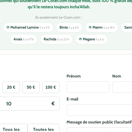
rsonnes qui soutiennent Le-Coran.com chaque mois, outil 100 % gratuit de
qu’il le restera toujours incha’Allah.
Ils soutiennent Le-Coran.com :
⟳
Mohamed Lamine
Binta
⟳
Mairm
Sam
il y a 3 h
il y a 6 h
il y a 14 h
Anaïs
Rachida
⟳
Megane
il y a 17 h
il y a 22 h
il y a 1 j
Prénom
Nom
20 €
50 €
100 €
E-mail
Message de soutien public (facultatif
Tous les
Toutes les