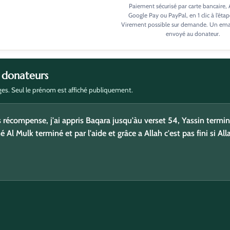
Paiement sécurisé par carte bancaire,
Google Pay ou PayPal, en 1 clic à l’étap
Virement possible sur demande. Un email
envoyé au donateur.
 donateurs
es. Seul le prénom est affiché publiquement.
u khayran pour votre travail. qu'Allah accepte cette sadaqa pour
 récompense, j'ai appris Baqara jusqu'àu verset 54, Yassin termin
Al Mulk terminé et par l'aide et grâce a Allah c'est pas fini si All