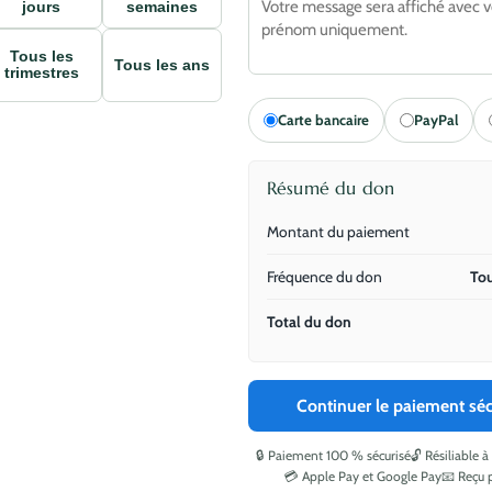
jours
semaines
Tous les
Tous les ans
trimestres
Carte bancaire
PayPal
Résumé du don
Montant du paiement
Fréquence du don
Tou
Total du don
Continuer le paiement séc
🔒 Paiement 100 % sécurisé
🔓 Résiliable
💳 Apple Pay et Google Pay
📧 Reçu 