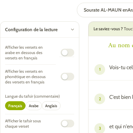
Sourate AL-MAUN en
Ar
Le saviez-vous ?
Touch
Configuration de la lecture
Au nom d'
Afficher les versets en
arabe en dessous des
versets en français
Vois-tu ce
1
Afficher les versets en
phonétique en dessous
des versets en français
C'est bien 
Langue du tafsir (commentaire)
2
Français
Arabe
Anglais
Afficher le tafsir sous
et qui n'e
chaque verset
3