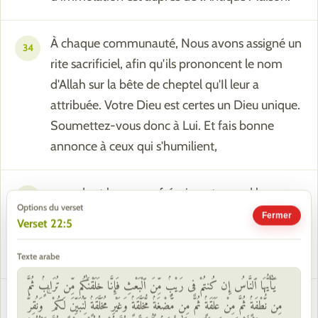
À chaque communauté, Nous avons assigné un
34
rite sacrificiel, afin qu'ils prononcent le nom
d'Allah sur la bête de cheptel qu'Il leur a
attribuée. Votre Dieu est certes un Dieu unique.
Soumettez-vous donc à Lui. Et fais bonne
annonce à ceux qui s'humilient,
ceux dont les cœurs frémissent quand le nom
35
Options du verset
d'Allah est mentionné, ceux qui endurent ce qui
Fermer
Verset 22:5
les atteint et ceux qui accomplissent la Salat et
dépensent de ce que Nous leur avons attribué.
Texte arabe
يَٰٓأَيُّهَا ٱلنَّاسُ إِن كُنتُمْ فِى رَيْبٍۢ مِّنَ ٱلْبَعْثِ فَإِنَّا خَلَقْنَٰكُم مِّن تُرَابٍۢ ثُمَّ
Nous vous avons désigné les chameaux (et les
مِن نُّطْفَةٍۢ ثُمَّ مِنْ عَلَقَةٍۢ ثُمَّ مِن مُّضْغَةٍۢ مُّخَلَّقَةٍۢ وَغَيْرِ مُخَلَّقَةٍۢ لِّنُبَيِّنَ لَكُمْ ۚ وَنُقِرُّ
36