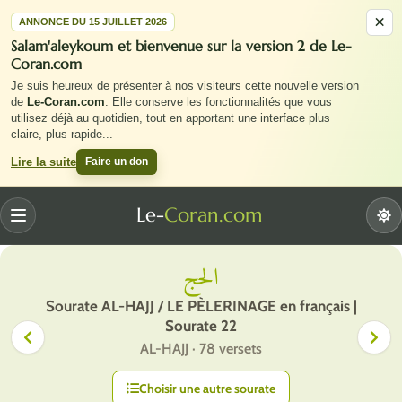
×
ANNONCE DU 15 JUILLET 2026
Salam'aleykoum et bienvenue sur la version 2 de Le-
Coran.com
Je suis heureux de présenter à nos visiteurs cette nouvelle version
de
Le-Coran.com
. Elle conserve les fonctionnalités que vous
utilisez déjà au quotidien, tout en apportant une interface plus
claire, plus rapide
...
Faire un don
Lire la suite
Le-
Coran.com
Menu
الحج
Sourate AL-HAJJ / LE PÈLERINAGE en français |
Sourate 22
AL-HAJJ · 78 versets
Choisir une autre sourate