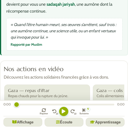
devient pour vous une
sadaqah jariyah
, une aumône dont la
récompense continue.
« Quand l’être humain meurt, ses œuvres s’arrêtent, sauf trois :
une aumône continue, une science utile, ou un enfant vertueux
qui invoque pour lui. »
Rapporté par Muslim
Nos actions en vidéo
Découvrez les actions solidaires financées grâce à vos dons.
Gaza — repas d'iftar
Gaza — colis al
Repas chauds pour la rupture du jeûne.
Colis alimentaires po
Voir toutes nos actions à Gaza ›
0:00
0:00
Répéter
Suivante
59
Affichage
Écoute
Apprentissage
donateurs récurrents