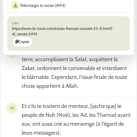
églises, les synagogues et les mosquées où le
Télécharger le verset (MP3)
nom d'Allah est beaucoup invoqué. Allah
soutient, certes, ceux qui soutiennent (Sa
Lien :
https://www.le-coran.com/coran-francais-sourate-22-0.html?
Religion). Allah est assurément Fort et Puissant,
id_verset=2493
Copier
ceux qui, si Nous leur donnons la puissance sur
41
terre, accomplissent la Salat, acquittent la
Zakat, ordonnent le convenable et interdisent
le blâmable. Cependant, l'issue finale de toute
chose appartient à Allah.
Et s'ils te traitent de menteur, [sache que] le
42
peuple de Nuh (Noé), les 'Ad, les Thamud avant
eux, ont aussi crié au mensonge (à l'égard de
leurs messagers),