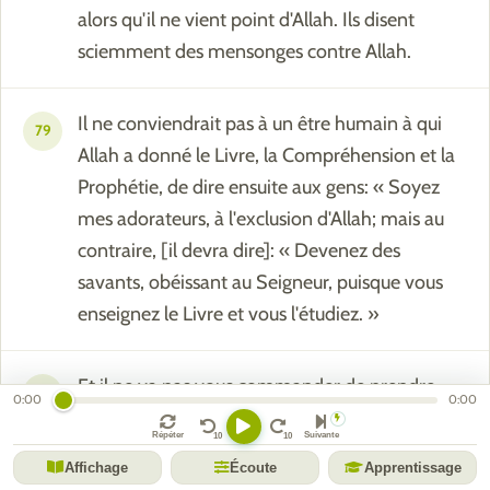
alors qu'il ne vient point d'Allah. Ils disent
sciemment des mensonges contre Allah.
Il ne conviendrait pas à un être humain à qui
79
Allah a donné le Livre, la Compréhension et la
Prophétie, de dire ensuite aux gens: « Soyez
mes adorateurs, à l'exclusion d'Allah; mais au
contraire, [il devra dire]: « Devenez des
savants, obéissant au Seigneur, puisque vous
enseignez le Livre et vous l'étudiez. »
Et il ne va pas vous commander de prendre
80
0:00
0:00
pour seigneurs anges et prophètes. Vous
Répéter
Suivante
commanderait-il de rejeter la foi, vous qui êtes
Affichage
Écoute
Apprentissage
Musulmans ?