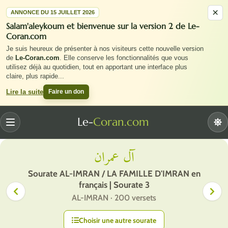
×
ANNONCE DU 15 JUILLET 2026
Salam'aleykoum et bienvenue sur la version 2 de Le-
Coran.com
Je suis heureux de présenter à nos visiteurs cette nouvelle version
de
Le-Coran.com
. Elle conserve les fonctionnalités que vous
utilisez déjà au quotidien, tout en apportant une interface plus
claire, plus rapide
...
Faire un don
Lire la suite
Le-
Coran.com
Menu
آل عمران
Sourate AL-IMRAN / LA FAMILLE D'IMRAN en
français | Sourate 3
AL-IMRAN · 200 versets
Choisir une autre sourate