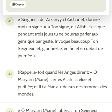
Comme cela ! », Allah fait ce qu'Il veut.
Copier
« Seigneur, dit Zakariyya (Zacharie), donne-
41
moi un signe. » « Ton signe, dit Allah, c'est que
pendant trois jours tu ne pourras parler aux
gens que par geste. Invoque beaucoup Ton
Seigneur; et, glorifie-Le, en fin et en début de
journée. »
(Rappelle-toi) quand les Anges dirent: « Ô
42
Maryam (Marie), certes Allah t'a élue et
purifiée; et Il t'a élue au-dessus des femmes des
mondes.
« Ô Maryam (Marie), obéis à Ton Seigneur,