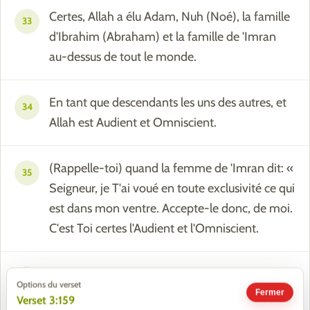
Certes, Allah a élu Adam, Nuh (Noé), la famille
33
d'Ibrahim (Abraham) et la famille de 'Imran
au-dessus de tout le monde.
En tant que descendants les uns des autres, et
34
Allah est Audient et Omniscient.
(Rappelle-toi) quand la femme de 'Imran dit: «
35
Seigneur, je T'ai voué en toute exclusivité ce qui
est dans mon ventre. Accepte-le donc, de moi.
C'est Toi certes l'Audient et l'Omniscient.
Puis, lorsqu'elle en eut accouché, elle dit: «
36
Options du verset
Seigneur, voilà que j'ai accouché d'une fille » or
Fermer
Verset 3:159