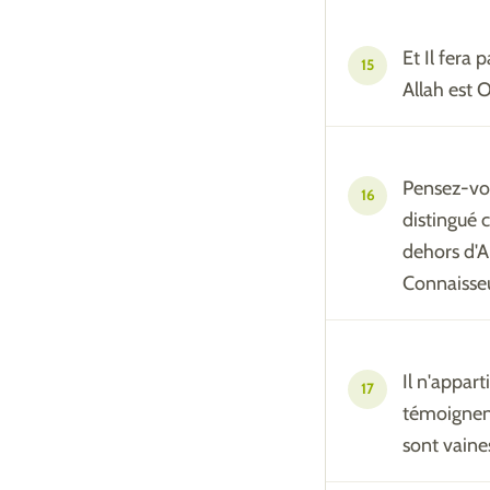
Et Il fera 
15
Allah est 
Pensez-vou
16
distingué c
dehors d'A
Connaisseu
Il n'appart
17
témoignen
sont vaine