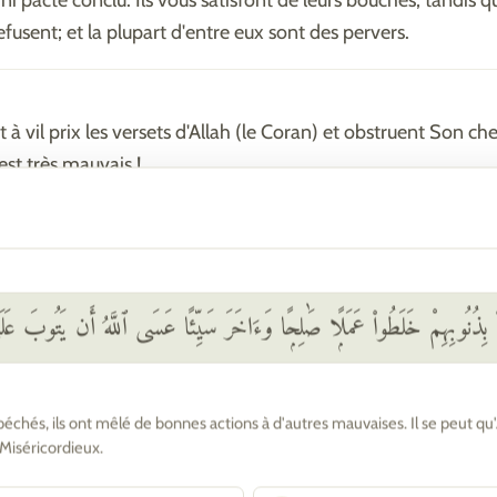
ni pacte conclu. Ils vous satisfont de leurs bouches, tandis q
fusent; et la plupart d'entre eux sont des pervers.
t à vil prix les versets d'Allah (le Coran) et obstruent Son c
 est très mauvais !
ectent, à l'égard d'un croyant, ni parenté ni pacte conclu. Et
ansgresseurs.
بِذُنُوبِهِمْ خَلَطُوا۟ عَمَلًۭا صَٰلِحًۭا وَءَاخَرَ سَيِّئًا عَسَى ٱللَّهُ أَن يَتُوبَ عَلَيْهِ
se repentent, accomplissent la Salat et acquittent la Zakat, ils
échés, ils ont mêlé de bonnes actions à d'autres mauvaises. Il se peut qu'A
t vos frères en religion. Nous exposons intelligiblement les 
 Miséricordieux.
ens qui savent.