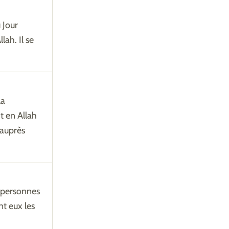
 Jour
lah. Il se
la
t en Allah
 auprès
s personnes
nt eux les