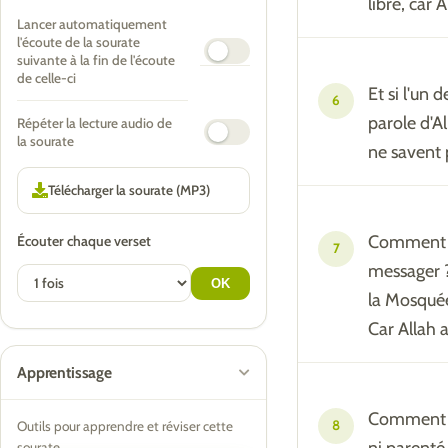
libre, car 
Lancer automatiquement
l'écoute de la sourate
suivante à la fin de l'écoute
de celle-ci
Et si l'un 
6
parole d'Al
Répéter la lecture audio de
la sourate
ne savent 
Comment y 
Écouter chaque verset
7
messager ?
la Mosquée
Car Allah 
Apprentissage
Comment do
8
Outils pour apprendre et réviser cette
sourate.