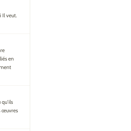
 Il veut.
ore
liés en
tement
 qu'ils
s œuvres