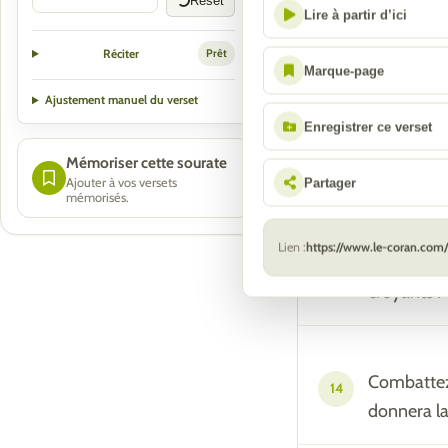
Reset
Lire à partir d’ici
Réciter
Prêt
Et si, aprè
12
Marque-page
combattez 
Ajustement manuel du verset
peut-être 
Enregistrer ce verset
Mémoriser cette sourate
Partager
Ajouter à vos versets
mémorisés.
Ne combatt
13
bannir le 
Lien :
https://www.le-coran.com
Les redouti
croyants !
Combattez-
14
donnera la 