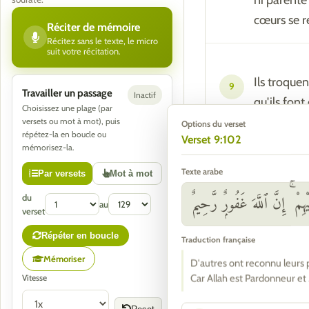
ni parenté 
cœurs se re
Réciter de mémoire
Récitez sans le texte, le micro
suit votre récitation.
Ils troquen
9
Travailler un passage
Inactif
qu'ils font
Choisissez une plage (par
versets ou mot à mot), puis
Options du verset
répétez-la en boucle ou
Verset 9:102
mémorisez-la.
Ils ne resp
10
Texte arabe
Par versets
Mot à mot
sont les tr
مْ ۚ إِنَّ ٱللَّهَ غَفُورٌۭ رَّحِيمٌ
du
au
verset
Répéter en boucle
Traduction française
Mais s'ils 
11
Mémoriser
D'autres ont reconnu leurs p
deviendron
Car Allah est Pardonneur et
Vitesse
pour des g