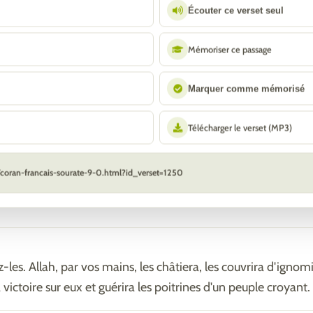
Écouter ce verset seul
s le pacte, ils violent leurs serments et attaquent votre religio
Mémoriser ce passage
alors les chefs de la mécréance -car, ils ne tiennent aucun 
cesseront-ils ?
Marquer comme mémorisé
Télécharger le verset (MP3)
rez-vous pas des gens qui ont violé leurs serments, qui ont
Messager et alors que ce sont eux qui vous ont attaqués les p
/coran-francais-sourate-9-0.html?id_verset=1250
ez-vous ? C'est Allah qui est plus digne de votre crainte si v
les. Allah, par vos mains, les châtiera, les couvrira d'ignom
victoire sur eux et guérira les poitrines d'un peuple croyant.