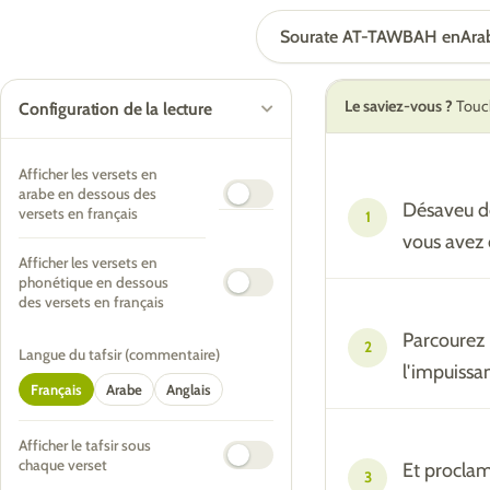
Sourate AT-TAWBAH en
Ara
Le saviez-vous ?
Touch
Configuration de la lecture
Afficher les versets en
arabe en dessous des
Désaveu de
versets en français
1
vous avez 
Afficher les versets en
phonétique en dessous
des versets en français
Parcourez 
2
Langue du tafsir (commentaire)
l'impuissa
Français
Arabe
Anglais
Afficher le tafsir sous
chaque verset
Et proclam
3