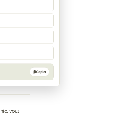
n,
serment -
 voulu
remiers ?
Copier
ous êtes
inie, vous