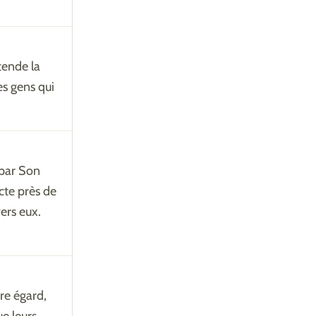
ntende la
es gens qui
 par Son
cte près de
ers eux.
re égard,