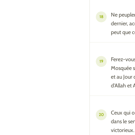
Ne peupler
18
dernier, ac
peut que c
Ferez-vous
19
Mosquée sa
et au Jour 
d'Allah et 
Ceux qui on
20
dans le sen
victorieux.