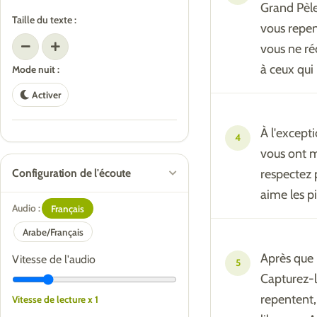
Grand Pèle
Taille du texte :
vous repen
vous ne ré
à ceux qui
Mode nuit :
Activer
À l'except
4
vous ont m
Configuration de l'écoute
respectez 
aime les p
Audio :
Français
Arabe/Français
Après que 
Vitesse de l'audio
5
Capturez-l
repentent, 
Vitesse de lecture x 1