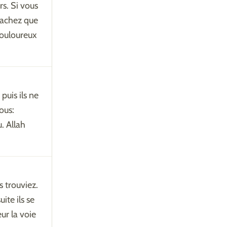
s. Si vous
sachez que
douloureux
puis ils ne
ous:
. Allah
s trouviez.
ite ils se
ur la voie